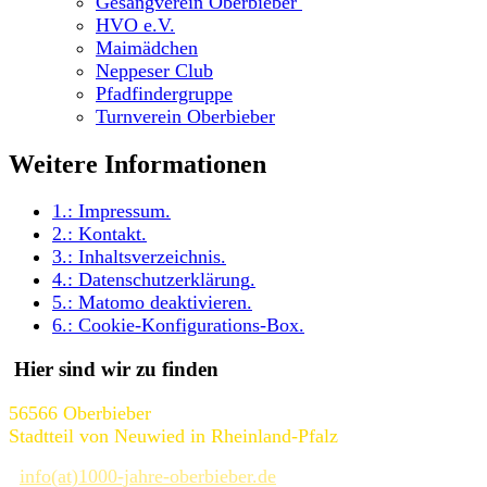
Gesangverein Oberbieber
HVO e.V.
Maimädchen
Neppeser Club
Pfadfindergruppe
Turnverein Oberbieber
Weitere Informationen
1.:
Impressum
.
2.:
Kontakt
.
3.:
Inhaltsverzeichnis
.
4.:
Datenschutzerklärung
.
5.:
Matomo deaktivieren
.
6.:
Cookie-Konfigurations-Box
.
Hier sind wir zu finden
56566 Oberbieber
Stadtteil von Neuwied in Rheinland-Pfalz
info(at)1000-jahre-oberbieber.de