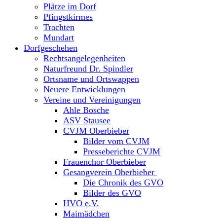
Plätze im Dorf
Pfingstkirmes
Trachten
Mundart
Dorfgeschehen
Rechtsangelegenheiten
Naturfreund Dr. Spindler
Ortsname und Ortswappen
Neuere Entwicklungen
Vereine und Vereinigungen
Ahle Bosche
ASV Stausee
CVJM Oberbieber
Bilder vom CVJM
Presseberichte CVJM
Frauenchor Oberbieber
Gesangverein Oberbieber
Die Chronik des GVO
Bilder des GVO
HVO e.V.
Maimädchen