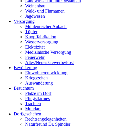
Landwirtschaft und Obstanbau
Weinanbau
Wald- und Flurnamen
Jagdwesen
Versorgung
Mühlenreicher Aubach
Töpfer
Knopffabrikation
Wasserversorgung
Elektrizität
Medizinische Versorgung
Feuerwehr
Altes/Neues Gewerbe/Post
Bevölkerung
Einwohnerentwicklung
Kriegszeiten
Auswanderung
Brauchtum
Plätze im Dorf
Pfingstkirmes
Trachten
Mundart
Dorfgeschehen
Rechtsangelegenheiten
Naturfreund Dr. Spindler