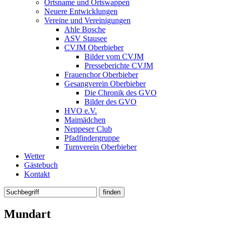
Ortsname und Ortswappen
Neuere Entwicklungen
Vereine und Vereinigungen
Ahle Bosche
ASV Stausee
CVJM Oberbieber
Bilder vom CVJM
Presseberichte CVJM
Frauenchor Oberbieber
Gesangverein Oberbieber
Die Chronik des GVO
Bilder des GVO
HVO e.V.
Maimädchen
Neppeser Club
Pfadfindergruppe
Turnverein Oberbieber
Wetter
Gästebuch
Kontakt
Mundart