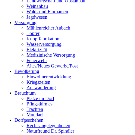
Landwirtschaft und Obstanbau
Weinanbau
Wald- und Flurnamen
Jagdwesen
Versorgung
Mühlenreicher Aubach
Töpfer
Knopffabrikation
Wasserversorgung
Elektrizität
Medizinische Versorgung
Feuerwehr
Altes/Neues Gewerbe/Post
Bevölkerung
Einwohnerentwicklung
Kriegszeiten
Auswanderung
Brauchtum
Plätze im Dorf
Pfingstkirmes
Trachten
Mundart
Dorfgeschehen
Rechtsangelegenheiten
Naturfreund Dr. Spindler