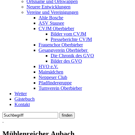
Ortsname und Ortswappen
Neuere Entwicklungen
Vereine und Vereinigungen
Ahle Bosche
ASV Stausee
CVJM Oberbieber
Bilder vom CVJM
Presseberichte CVJM
Frauenchor Oberbieber
Gesangverein Oberbieber
Die Chronik des GVO
Bilder des GVO
HVO e.V.
Maimädchen
Neppeser Club
Pfadfindergruppe
Turnverein Oberbieber
Wetter
Gästebuch
Kontakt
.
Mühlenreicher Aubach