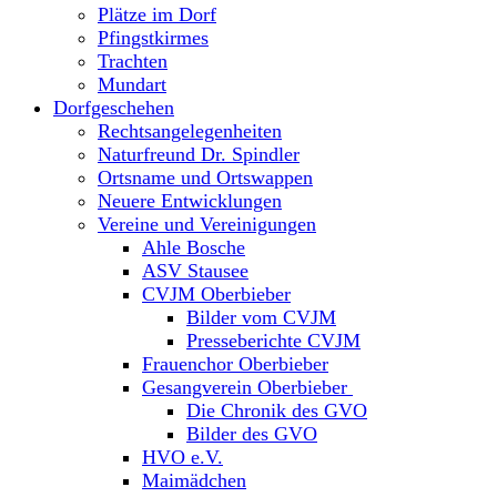
Plätze im Dorf
Pfingstkirmes
Trachten
Mundart
Dorfgeschehen
Rechtsangelegenheiten
Naturfreund Dr. Spindler
Ortsname und Ortswappen
Neuere Entwicklungen
Vereine und Vereinigungen
Ahle Bosche
ASV Stausee
CVJM Oberbieber
Bilder vom CVJM
Presseberichte CVJM
Frauenchor Oberbieber
Gesangverein Oberbieber
Die Chronik des GVO
Bilder des GVO
HVO e.V.
Maimädchen